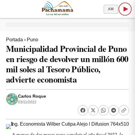
AM
Portada
›
Puno
Municipalidad Provincial de Puno
en riesgo de devolver un millón 600
mil soles al Tesoro Público,
advierte economista
Carlos Roque
03/11/2022
A menos de dos meses para concluir el año fiscal 2022, la