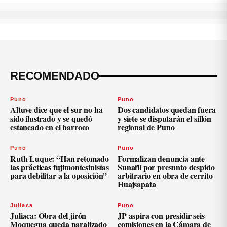
RECOMENDADO
Puno
Puno
Altuve dice que el sur no ha
Dos candidatos quedan fuera
sido ilustrado y se quedó
y siete se disputarán el sillón
estancado en el barroco
regional de Puno
Puno
Puno
Ruth Luque: “Han retomado
Formalizan denuncia ante
las prácticas fujimontesinistas
Sunafil por presunto despido
para debilitar a la oposición”
arbitrario en obra de cerrito
Huajsapata
Juliaca
Puno
Juliaca: Obra del jirón
JP aspira con presidir seis
Moquegua queda paralizado
comisiones en la Cámara de