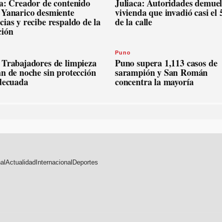
ca: Creador de contenido
Juliaca: Autoridades demue
 Yanarico desmiente
vivienda que invadió casi el
ias y recibe respaldo de la
de la calle
ción
Puno
 Trabajadores de limpieza
Puno supera 1,113 casos de
n de noche sin protección
sarampión y San Román
adecuada
concentra la mayoría
al
Actualidad
Internacional
Deportes