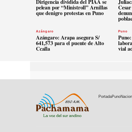
Dirigencia dividida del PIAA se
Julia
pelean por “Ministroll” Arnillas
Cesar
que denigro protestas en Puno
denunc
pobla
Azángaro
Puno
Azángaro: Arapa asegura S/
Puno:
641,573 para el puente de Alto
labora
Ccalla
vial 
Portada
Puno
Nacion