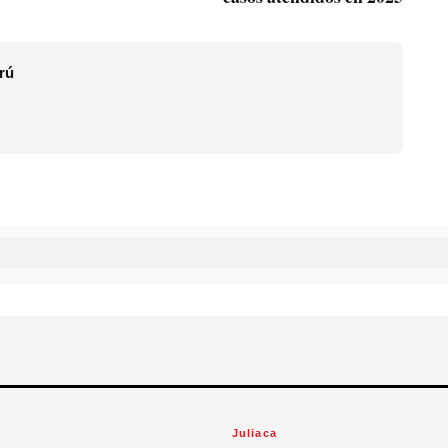
rú
Juliaca