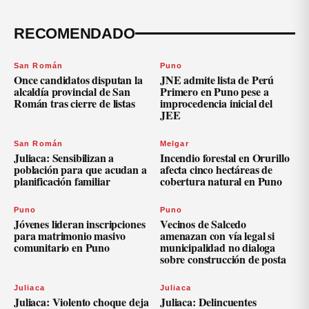
RECOMENDADO
San Román
Puno
Once candidatos disputan la
JNE admite lista de Perú
alcaldía provincial de San
Primero en Puno pese a
Román tras cierre de listas
improcedencia inicial del
JEE
San Román
Melgar
Juliaca: Sensibilizan a
Incendio forestal en Orurillo
población para que acudan a
afecta cinco hectáreas de
planificación familiar
cobertura natural en Puno
Puno
Puno
Jóvenes lideran inscripciones
Vecinos de Salcedo
para matrimonio masivo
amenazan con vía legal si
comunitario en Puno
municipalidad no dialoga
sobre construcción de posta
Juliaca
Juliaca
Juliaca: Violento choque deja
Juliaca: Delincuentes