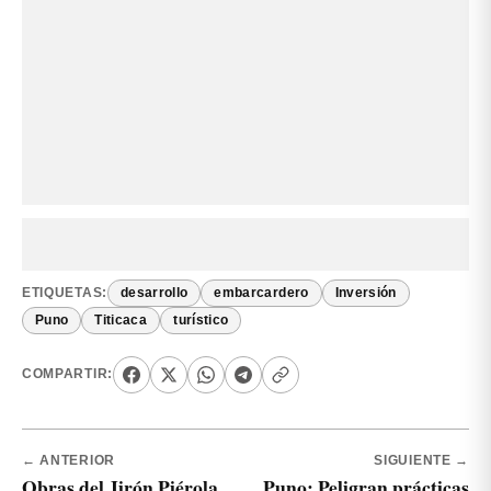
ETIQUETAS:
desarrollo
embarcardero
Inversión
Puno
Titicaca
turístico
COMPARTIR:
← ANTERIOR
SIGUIENTE →
Obras del Jirón Piérola
Puno: Peligran prácticas