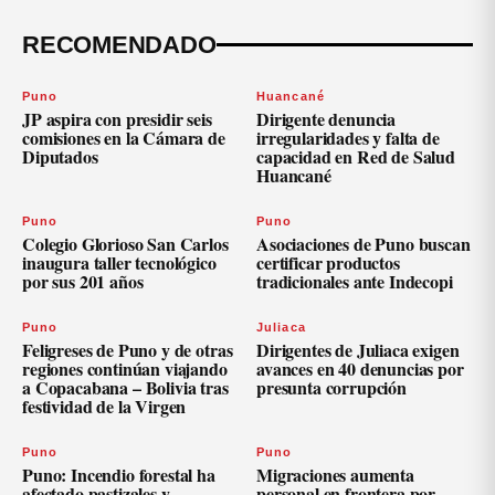
RECOMENDADO
Puno
Huancané
JP aspira con presidir seis
Dirigente denuncia
comisiones en la Cámara de
irregularidades y falta de
Diputados
capacidad en Red de Salud
Huancané
Puno
Puno
Colegio Glorioso San Carlos
Asociaciones de Puno buscan
inaugura taller tecnológico
certificar productos
por sus 201 años
tradicionales ante Indecopi
Puno
Juliaca
Feligreses de Puno y de otras
Dirigentes de Juliaca exigen
regiones continúan viajando
avances en 40 denuncias por
a Copacabana – Bolivia tras
presunta corrupción
festividad de la Virgen
Puno
Puno
Puno: Incendio forestal ha
Migraciones aumenta
afectado pastizales y
personal en frontera por