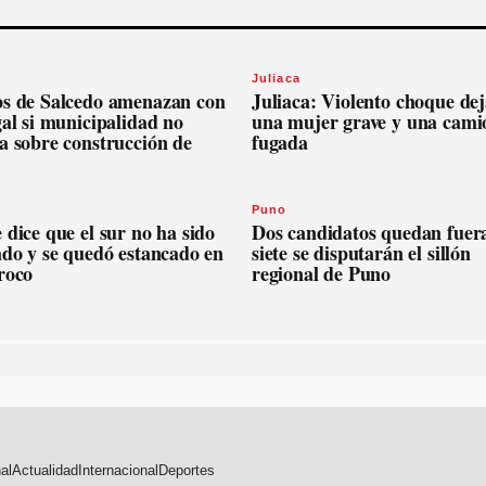
Juliaca
os de Salcedo amenazan con
Juliaca: Violento choque dej
gal si municipalidad no
una mujer grave y una cami
a sobre construcción de
fugada
Puno
 dice que el sur no ha sido
Dos candidatos quedan fuer
ado y se quedó estancado en
siete se disputarán el sillón
roco
regional de Puno
al
Actualidad
Internacional
Deportes