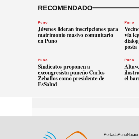
RECOMENDADO
Puno
Puno
Jóvenes lideran inscripciones para
Vecin
matrimonio masivo comunitario
vía le
en Puno
dialog
posta
Puno
Puno
Sindicatos proponen a
Altuve
excongresista puneño Carlos
ilustr
Zeballos como presidente de
el bar
EsSalud
Portada
Puno
Nacion