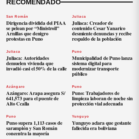
RECOMENDADO
San Román
Juliaca
Dirigencia dividida del PIAA
Juliaca: Creador de
se pelean por “Ministroll”
contenido Cesar Yanarico
Arnillas que denigro
desmiente denuncias y recibe
protestas en Puno
respaldo de la población
Juliaca
Puno
Juliaca: Autoridades
Municipalidad de Puno lanza
demuelen vivienda que
sistema digital para
invadió casi el 50% de la calle
modernizar transporte
público
Azángaro
Puno
Azángaro: Arapa asegura S/
Puno: Trabajadores de
641,573 para el puente de
limpieza laboran de noche sin
Alto Ccalla
protección vial adecuada
Puno
Yunguyo
Puno supera 1,113 casos de
Yunguyo aclara que gestante
sarampión y San Román
fallecida era boliviana
concentra la mayoría