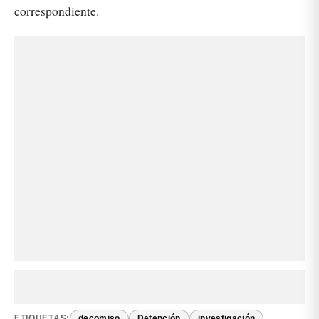
correspondiente.
ETIQUETAS:
decomiso
Detención
investigación