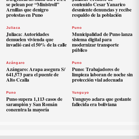
se pelean por “Ministroll”
contenido Cesar Yanarico
Arnillas que denigro
desmiente denuncias y recibe
protestas en Puno
respaldo de la población
Juliaca
Puno
Juliaca: Autoridades
Municipalidad de Puno lanza
demuelen vivienda que
sistema digital para
invadió casi el 50% de la calle
modernizar transporte
público
Azángaro
Puno
Azángaro: Arapa asegura S/
Puno: Trabajadores de
641,573 para el puente de
limpieza laboran de noche sin
Alto Ccalla
protección vial adecuada
Puno
Yunguyo
Puno supera 1,113 casos de
Yunguyo aclara que gestante
sarampión y San Román
fallecida era boliviana
concentra la mayoría