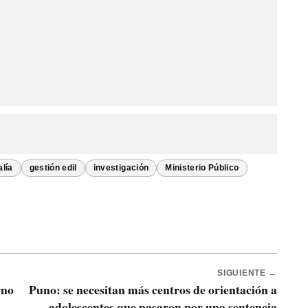
alía
gestión edil
investigación
Ministerio Público
SIGUIENTE →
rno
Puno: se necesitan más centros de orientación a
adolescentes que pasaron por una sentencia