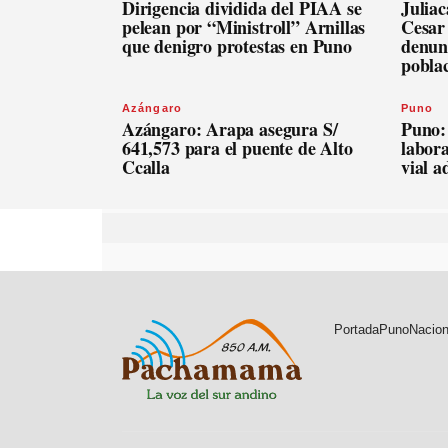
Dirigencia dividida del PIAA se
Julia
pelean por “Ministroll” Arnillas
Cesar
que denigro protestas en Puno
denunc
pobla
Azángaro
Puno
Azángaro: Arapa asegura S/
Puno:
641,573 para el puente de Alto
labora
Ccalla
vial 
Portada
Puno
Nacion