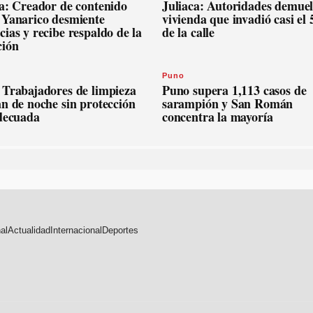
ca: Creador de contenido
Juliaca: Autoridades demue
 Yanarico desmiente
vivienda que invadió casi el
ias y recibe respaldo de la
de la calle
ción
Puno
 Trabajadores de limpieza
Puno supera 1,113 casos de
n de noche sin protección
sarampión y San Román
adecuada
concentra la mayoría
al
Actualidad
Internacional
Deportes