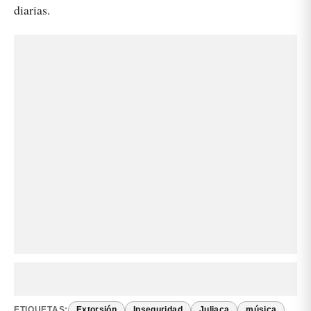
diarias.
ETIQUETAS:
Extorsión
Inseguridad
Juliaca
música