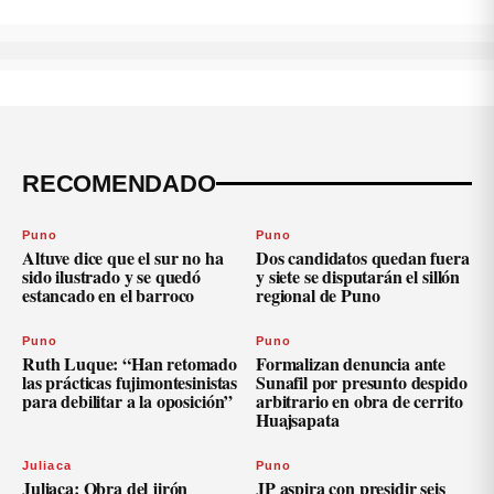
RECOMENDADO
Puno
Puno
Altuve dice que el sur no ha
Dos candidatos quedan fuera
sido ilustrado y se quedó
y siete se disputarán el sillón
estancado en el barroco
regional de Puno
Puno
Puno
Ruth Luque: “Han retomado
Formalizan denuncia ante
las prácticas fujimontesinistas
Sunafil por presunto despido
para debilitar a la oposición”
arbitrario en obra de cerrito
Huajsapata
Juliaca
Puno
Juliaca: Obra del jirón
JP aspira con presidir seis