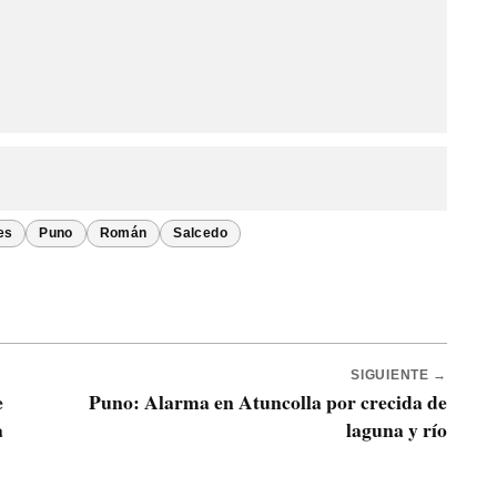
es
Puno
Román
Salcedo
SIGUIENTE →
e
Puno: Alarma en Atuncolla por crecida de
a
laguna y río