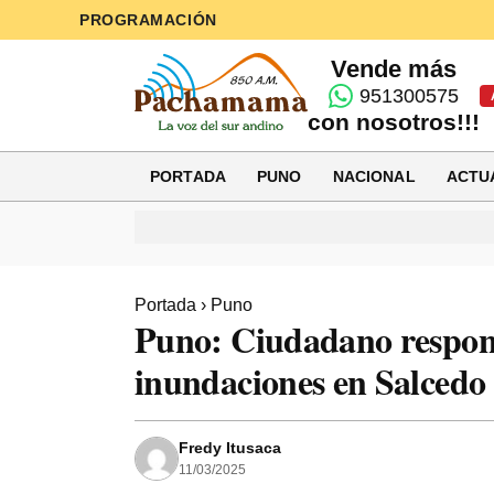
PROGRAMACIÓN
Vende más
951300575
con nosotros!!!
PORTADA
PUNO
NACIONAL
ACTU
Portada
›
Puno
Puno: Ciudadano respons
inundaciones en Salcedo 
Fredy Itusaca
11/03/2025