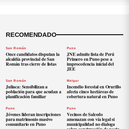
RECOMENDADO
San Román
Puno
Once candidatos disputan la
JNE admite lista de Perú
alcaldía provincial de San
Primero en Puno pese a
Román tras cierre de listas
improcedencia inicial del
JEE
San Román
Melgar
Juliaca: Sensibilizan a
Incendio forestal en Orurillo
población para que acudan a
afecta cinco hectáreas de
planificación familiar
cobertura natural en Puno
Puno
Puno
Jóvenes lideran inscripciones
Vecinos de Salcedo
para matrimonio masivo
amenazan con vía legal si
comunitario en Puno
municipalidad no dialoga
sobre construcción de posta