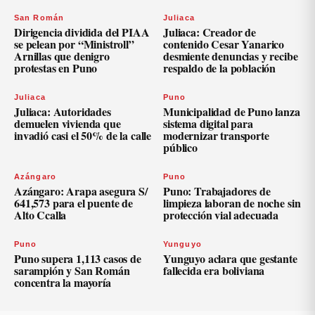
San Román
Juliaca
Dirigencia dividida del PIAA
Juliaca: Creador de
se pelean por “Ministroll”
contenido Cesar Yanarico
Arnillas que denigro
desmiente denuncias y recibe
protestas en Puno
respaldo de la población
Juliaca
Puno
Juliaca: Autoridades
Municipalidad de Puno lanza
demuelen vivienda que
sistema digital para
invadió casi el 50% de la calle
modernizar transporte
público
Azángaro
Puno
Azángaro: Arapa asegura S/
Puno: Trabajadores de
641,573 para el puente de
limpieza laboran de noche sin
Alto Ccalla
protección vial adecuada
Puno
Yunguyo
Puno supera 1,113 casos de
Yunguyo aclara que gestante
sarampión y San Román
fallecida era boliviana
concentra la mayoría