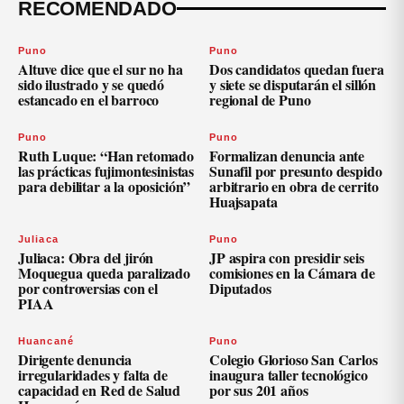
RECOMENDADO
Puno
Puno
Altuve dice que el sur no ha
Dos candidatos quedan fuera
sido ilustrado y se quedó
y siete se disputarán el sillón
estancado en el barroco
regional de Puno
Puno
Puno
Ruth Luque: “Han retomado
Formalizan denuncia ante
las prácticas fujimontesinistas
Sunafil por presunto despido
para debilitar a la oposición”
arbitrario en obra de cerrito
Huajsapata
Juliaca
Puno
Juliaca: Obra del jirón
JP aspira con presidir seis
Moquegua queda paralizado
comisiones en la Cámara de
por controversias con el
Diputados
PIAA
Huancané
Puno
Dirigente denuncia
Colegio Glorioso San Carlos
irregularidades y falta de
inaugura taller tecnológico
capacidad en Red de Salud
por sus 201 años