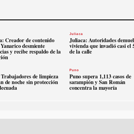
Juliaca
ca: Creador de contenido
Juliaca: Autoridades demue
 Yanarico desmiente
vivienda que invadió casi el
ias y recibe respaldo de la
de la calle
ción
Puno
 Trabajadores de limpieza
Puno supera 1,113 casos de
n de noche sin protección
sarampión y San Román
adecuada
concentra la mayoría