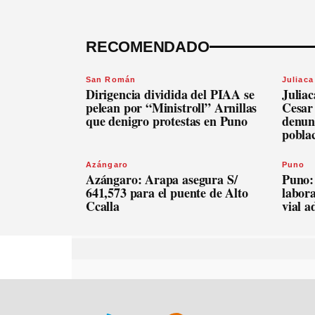
RECOMENDADO
San Román
Juliaca
Dirigencia dividida del PIAA se
Julia
pelean por “Ministroll” Arnillas
Cesar
que denigro protestas en Puno
denunc
pobla
Azángaro
Puno
Azángaro: Arapa asegura S/
Puno:
641,573 para el puente de Alto
labora
Ccalla
vial 