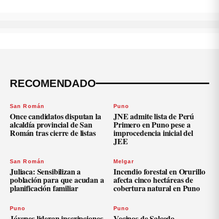
RECOMENDADO
San Román
Puno
Once candidatos disputan la
JNE admite lista de Perú
alcaldía provincial de San
Primero en Puno pese a
Román tras cierre de listas
improcedencia inicial del
JEE
San Román
Melgar
Juliaca: Sensibilizan a
Incendio forestal en Orurillo
población para que acudan a
afecta cinco hectáreas de
planificación familiar
cobertura natural en Puno
Puno
Puno
Jóvenes lideran inscripciones
Vecinos de Salcedo