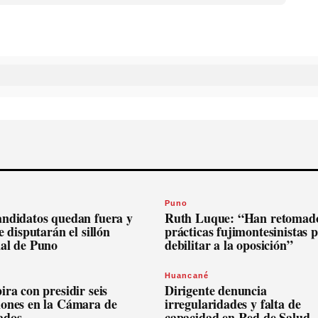
Puno
andidatos quedan fuera y
Ruth Luque: “Han retomado
se disputarán el sillón
prácticas fujimontesinistas 
nal de Puno
debilitar a la oposición”
Huancané
ira con presidir seis
Dirigente denuncia
iones en la Cámara de
irregularidades y falta de
ados
capacidad en Red de Salud