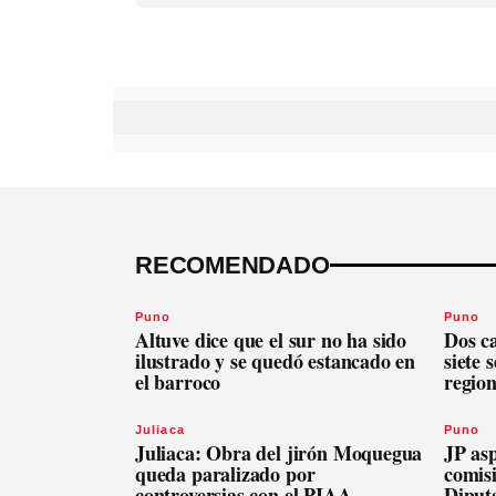
RECOMENDADO
Puno
Puno
Altuve dice que el sur no ha sido
Dos c
ilustrado y se quedó estancado en
siete 
el barroco
regio
Juliaca
Puno
Juliaca: Obra del jirón Moquegua
JP asp
queda paralizado por
comis
controversias con el PIAA
Diput