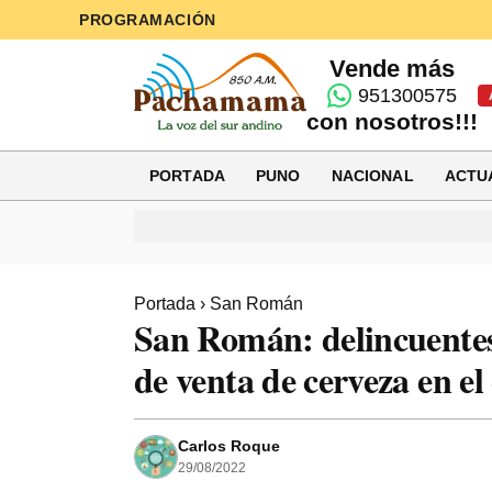
PROGRAMACIÓN
Vende más
951300575
con nosotros!!!
PORTADA
PUNO
NACIONAL
ACTU
Portada
›
San Román
San Román: delincuentes s
de venta de cerveza en el
Carlos Roque
29/08/2022