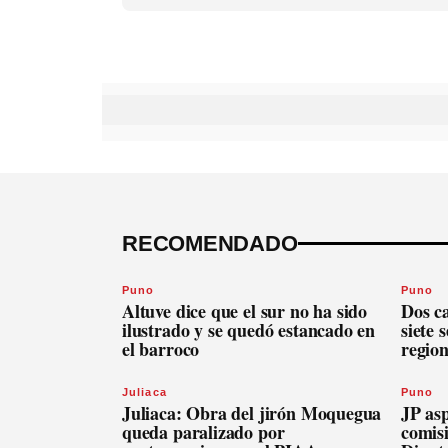
RECOMENDADO
Puno
Puno
Altuve dice que el sur no ha sido
Dos c
ilustrado y se quedó estancado en
siete 
el barroco
regio
Juliaca
Puno
Juliaca: Obra del jirón Moquegua
JP asp
queda paralizado por
comis