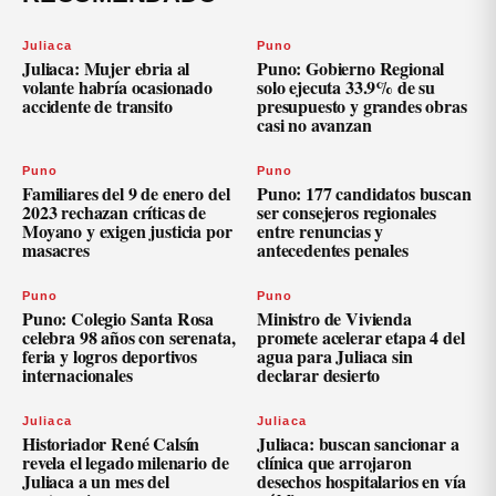
Juliaca
Puno
Juliaca: Mujer ebria al
Puno: Gobierno Regional
volante habría ocasionado
solo ejecuta 33.9% de su
accidente de transito
presupuesto y grandes obras
casi no avanzan
Puno
Puno
Familiares del 9 de enero del
Puno: 177 candidatos buscan
2023 rechazan críticas de
ser consejeros regionales
Moyano y exigen justicia por
entre renuncias y
masacres
antecedentes penales
Puno
Puno
Puno: Colegio Santa Rosa
Ministro de Vivienda
celebra 98 años con serenata,
promete acelerar etapa 4 del
feria y logros deportivos
agua para Juliaca sin
internacionales
declarar desierto
Juliaca
Juliaca
Historiador René Calsín
Juliaca: buscan sancionar a
revela el legado milenario de
clínica que arrojaron
Juliaca a un mes del
desechos hospitalarios en vía