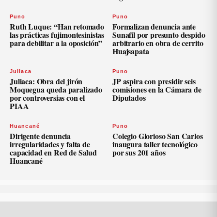
Puno
Puno
Ruth Luque: “Han retomado
Formalizan denuncia ante
las prácticas fujimontesinistas
Sunafil por presunto despido
para debilitar a la oposición”
arbitrario en obra de cerrito
Huajsapata
Juliaca
Puno
Juliaca: Obra del jirón
JP aspira con presidir seis
Moquegua queda paralizado
comisiones en la Cámara de
por controversias con el
Diputados
PIAA
Huancané
Puno
Dirigente denuncia
Colegio Glorioso San Carlos
irregularidades y falta de
inaugura taller tecnológico
capacidad en Red de Salud
por sus 201 años
Huancané