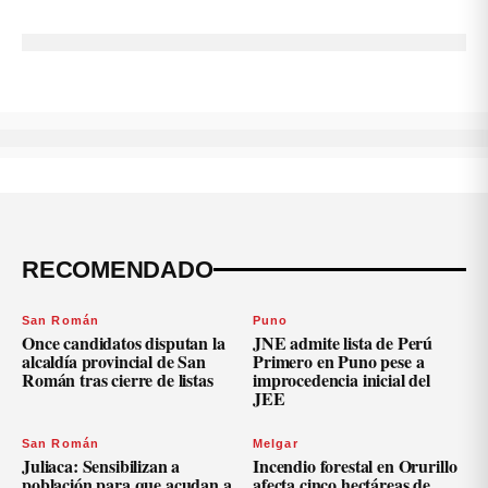
RECOMENDADO
San Román
Puno
Once candidatos disputan la
JNE admite lista de Perú
alcaldía provincial de San
Primero en Puno pese a
Román tras cierre de listas
improcedencia inicial del
JEE
San Román
Melgar
Juliaca: Sensibilizan a
Incendio forestal en Orurillo
población para que acudan a
afecta cinco hectáreas de