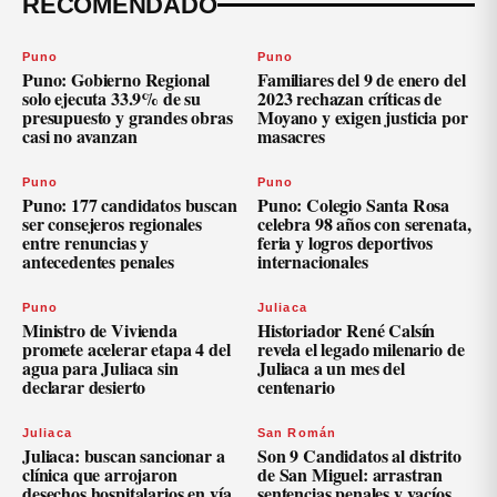
RECOMENDADO
Puno
Puno
Puno: Gobierno Regional
Familiares del 9 de enero del
solo ejecuta 33.9% de su
2023 rechazan críticas de
presupuesto y grandes obras
Moyano y exigen justicia por
casi no avanzan
masacres
Puno
Puno
Puno: 177 candidatos buscan
Puno: Colegio Santa Rosa
ser consejeros regionales
celebra 98 años con serenata,
entre renuncias y
feria y logros deportivos
antecedentes penales
internacionales
Puno
Juliaca
Ministro de Vivienda
Historiador René Calsín
promete acelerar etapa 4 del
revela el legado milenario de
agua para Juliaca sin
Juliaca a un mes del
declarar desierto
centenario
Juliaca
San Román
Juliaca: buscan sancionar a
Son 9 Candidatos al distrito
clínica que arrojaron
de San Miguel: arrastran
desechos hospitalarios en vía
sentencias penales y vacíos