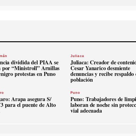
omán
Juliaca
ncia dividida del PIAA se
Juliaca: Creador de conteni
 por “Ministroll” Arnillas
Cesar Yanarico desmiente
enigro protestas en Puno
denuncias y recibe respaldo 
población
ro
Puno
aro: Arapa asegura S/
Puno: Trabajadores de limp
3 para el puente de Alto
laboran de noche sin protec
a
vial adecuada