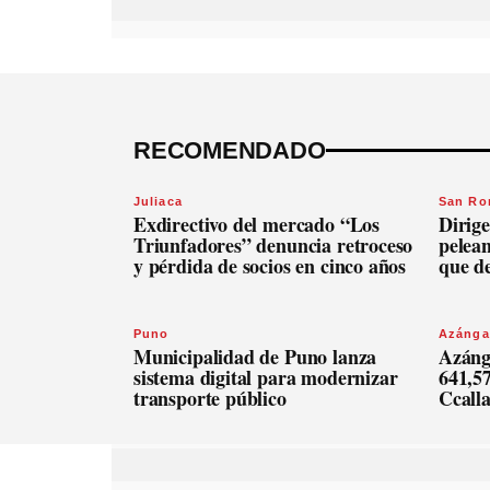
RECOMENDADO
Juliaca
San R
Exdirectivo del mercado “Los
Dirige
Triunfadores” denuncia retroceso
pelean
y pérdida de socios en cinco años
que d
Puno
Azánga
Municipalidad de Puno lanza
Azáng
sistema digital para modernizar
641,57
transporte público
Ccall