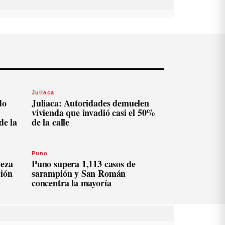
Juliaca
do
Juliaca: Autoridades demuelen
vivienda que invadió casi el 50%
de la
de la calle
Puno
ieza
Puno supera 1,113 casos de
ción
sarampión y San Román
concentra la mayoría