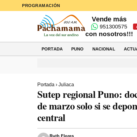
PROGRAMACIÓN
Vende más
951300575
con nosotros!!!
PORTADA
PUNO
NACIONAL
ACTU
Portada
›
Juliaca
Sutep regional Puno: doce
de marzo solo si se depon
central
Ruth Flores