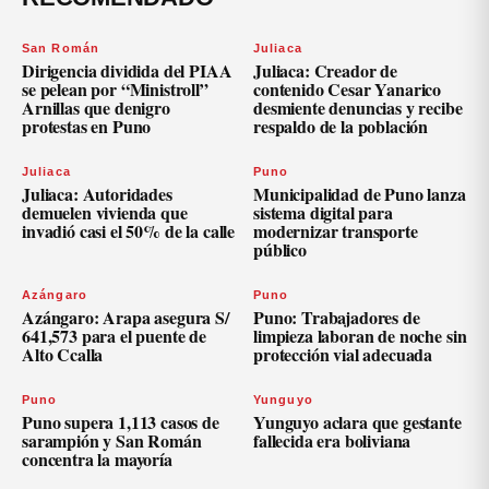
San Román
Juliaca
Dirigencia dividida del PIAA
Juliaca: Creador de
se pelean por “Ministroll”
contenido Cesar Yanarico
Arnillas que denigro
desmiente denuncias y recibe
protestas en Puno
respaldo de la población
Juliaca
Puno
Juliaca: Autoridades
Municipalidad de Puno lanza
demuelen vivienda que
sistema digital para
invadió casi el 50% de la calle
modernizar transporte
público
Azángaro
Puno
Azángaro: Arapa asegura S/
Puno: Trabajadores de
641,573 para el puente de
limpieza laboran de noche sin
Alto Ccalla
protección vial adecuada
Puno
Yunguyo
Puno supera 1,113 casos de
Yunguyo aclara que gestante
sarampión y San Román
fallecida era boliviana
concentra la mayoría