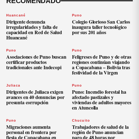
RECOMENDADO
Huancané
Puno
Dirigente denuncia
Colegio Glorioso San Carlos
irregularidades y falta de
inaugura taller tecnológico
capacidad en Red de Salud
por sus 201 años
Huancané
Puno
Puno
Asociaciones de Puno buscan
Feligreses de Puno y de otras
certificar productos
regiones continúan viajando
tradicionales ante Indecopi
a Copacabana – Bolivia tras
festividad de la Virgen
Juliaca
Puno
Dirigentes de Juliaca exigen
Puno: Incendio forestal ha
avances en 40 denuncias por
afectado pastizales y
presunta corrupción
viviendas de adultos mayores
en Atuncolla
Puno
Chucuito
Migraciones aumenta
Trabajadores de salud de la
personal en frontera por
región de Puno anuncian
fiesta de Copacabana en
paro de 48 horas por