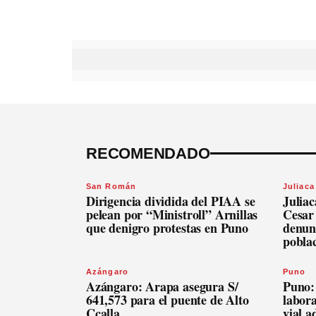
RECOMENDADO
San Román
Juliaca
Dirigencia dividida del PIAA se
Julia
pelean por “Ministroll” Arnillas
Cesar
que denigro protestas en Puno
denunc
pobla
Azángaro
Puno
Azángaro: Arapa asegura S/
Puno:
641,573 para el puente de Alto
labora
Ccalla
vial 