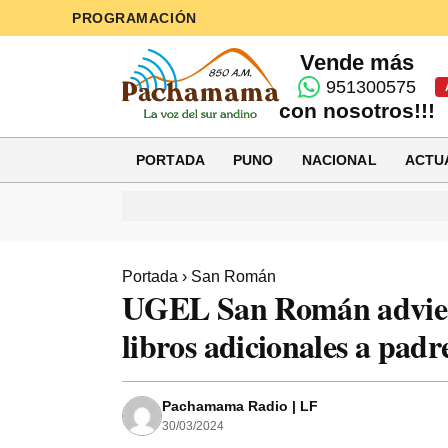
PROGRAMACIÓN
Vende más
951300575
con nosotros!!!
PORTADA
PUNO
NACIONAL
ACTU
Portada
›
San Román
UGEL San Román advierte
libros adicionales a padr
Pachamama Radio | LF
30/03/2024