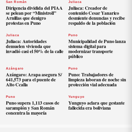
San Román
Juliaca
Dirigencia dividida del PIAA
Juliaca: Creador de
se pelean por “Ministroll”
contenido Cesar Yanarico
Arnillas que denigro
desmiente denuncias y recibe
protestas en Puno
respaldo de la población
Juliaca
Puno
Juliaca: Autoridades
Municipalidad de Puno lanza
demuelen vivienda que
sistema digital para
invadió casi el 50% de la calle
modernizar transporte
público
Azángaro
Puno
Azángaro: Arapa asegura S/
Puno: Trabajadores de
641,573 para el puente de
limpieza laboran de noche sin
Alto Ccalla
protección vial adecuada
Puno
Yunguyo
Puno supera 1,113 casos de
Yunguyo aclara que gestante
sarampión y San Román
fallecida era boliviana
concentra la mayoría