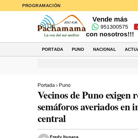
PROGRAMACIÓN
Vende más
951300575
con nosotros!!!
PORTADA
PUNO
NACIONAL
ACTU
Portada
›
Puno
Vecinos de Puno exigen r
semáforos averiados en i
central
Fredy Itusaca