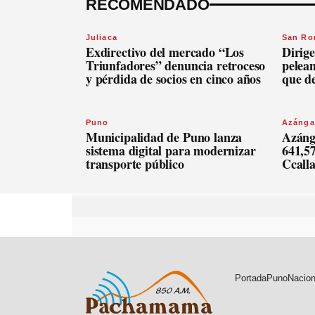
RECOMENDADO
Juliaca
San R
Exdirectivo del mercado “Los
Dirige
Triunfadores” denuncia retroceso
pelean
y pérdida de socios en cinco años
que d
Puno
Azánga
Municipalidad de Puno lanza
Azáng
sistema digital para modernizar
641,57
transporte público
Ccall
Portada
Puno
Nacion