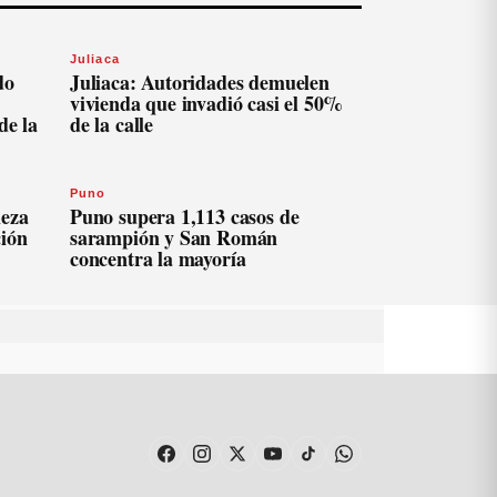
Juliaca
do
Juliaca: Autoridades demuelen
vivienda que invadió casi el 50%
de la
de la calle
Puno
ieza
Puno supera 1,113 casos de
ción
sarampión y San Román
concentra la mayoría