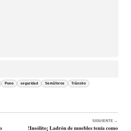
Puno
seguridad
Semáforos
Tránsito
SIGUIENTE →
o
!Insólito¡ Ladrón de muebles tenía como