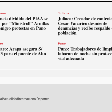
omán
Juliaca
ncia dividida del PIAA se
Juliaca: Creador de conteni
 por “Ministroll” Arnillas
Cesar Yanarico desmiente
enigro protestas en Puno
denuncias y recibe respaldo 
población
ro
Puno
aro: Arapa asegura S/
Puno: Trabajadores de limp
3 para el puente de Alto
laboran de noche sin protec
a
vial adecuada
al
Actualidad
Internacional
Deportes