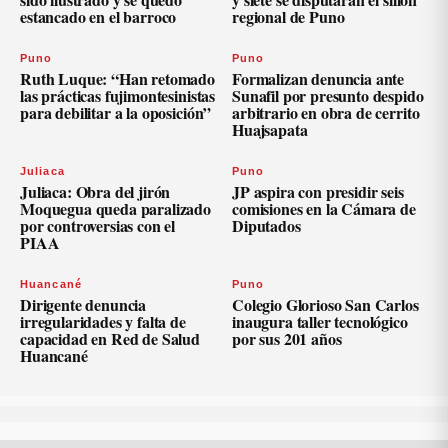
estancado en el barroco
regional de Puno
Puno
Puno
Ruth Luque: “Han retomado
Formalizan denuncia ante
las prácticas fujimontesinistas
Sunafil por presunto despido
para debilitar a la oposición”
arbitrario en obra de cerrito
Huajsapata
Juliaca
Puno
Juliaca: Obra del jirón
JP aspira con presidir seis
Moquegua queda paralizado
comisiones en la Cámara de
por controversias con el
Diputados
PIAA
Huancané
Puno
Dirigente denuncia
Colegio Glorioso San Carlos
irregularidades y falta de
inaugura taller tecnológico
capacidad en Red de Salud
por sus 201 años
Huancané