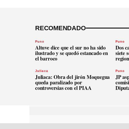
RECOMENDADO
Puno
Puno
Altuve dice que el sur no ha sido
Dos c
ilustrado y se quedó estancado en
siete 
el barroco
regio
Juliaca
Puno
Juliaca: Obra del jirón Moquegua
JP asp
queda paralizado por
comis
controversias con el PIAA
Diput