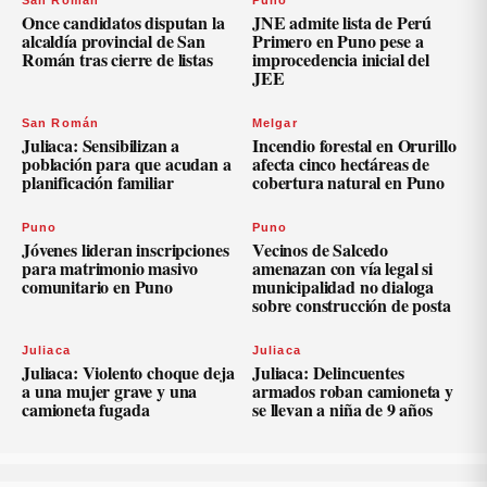
San Román
Puno
Once candidatos disputan la
JNE admite lista de Perú
alcaldía provincial de San
Primero en Puno pese a
Román tras cierre de listas
improcedencia inicial del
JEE
San Román
Melgar
Juliaca: Sensibilizan a
Incendio forestal en Orurillo
población para que acudan a
afecta cinco hectáreas de
planificación familiar
cobertura natural en Puno
Puno
Puno
Jóvenes lideran inscripciones
Vecinos de Salcedo
para matrimonio masivo
amenazan con vía legal si
comunitario en Puno
municipalidad no dialoga
sobre construcción de posta
Juliaca
Juliaca
Juliaca: Violento choque deja
Juliaca: Delincuentes
a una mujer grave y una
armados roban camioneta y
camioneta fugada
se llevan a niña de 9 años