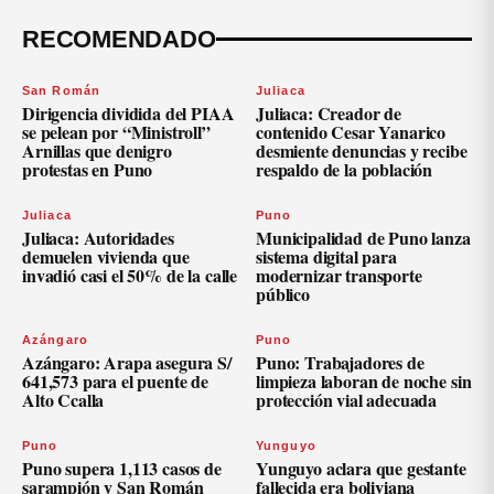
RECOMENDADO
San Román
Juliaca
Dirigencia dividida del PIAA
Juliaca: Creador de
se pelean por “Ministroll”
contenido Cesar Yanarico
Arnillas que denigro
desmiente denuncias y recibe
protestas en Puno
respaldo de la población
Juliaca
Puno
Juliaca: Autoridades
Municipalidad de Puno lanza
demuelen vivienda que
sistema digital para
invadió casi el 50% de la calle
modernizar transporte
público
Azángaro
Puno
Azángaro: Arapa asegura S/
Puno: Trabajadores de
641,573 para el puente de
limpieza laboran de noche sin
Alto Ccalla
protección vial adecuada
Puno
Yunguyo
Puno supera 1,113 casos de
Yunguyo aclara que gestante
sarampión y San Román
fallecida era boliviana