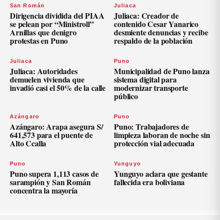
San Román
Juliaca
Dirigencia dividida del PIAA
Juliaca: Creador de
se pelean por “Ministroll”
contenido Cesar Yanarico
Arnillas que denigro
desmiente denuncias y recibe
protestas en Puno
respaldo de la población
Juliaca
Puno
Juliaca: Autoridades
Municipalidad de Puno lanza
demuelen vivienda que
sistema digital para
invadió casi el 50% de la calle
modernizar transporte
público
Azángaro
Puno
Azángaro: Arapa asegura S/
Puno: Trabajadores de
641,573 para el puente de
limpieza laboran de noche sin
Alto Ccalla
protección vial adecuada
Puno
Yunguyo
Puno supera 1,113 casos de
Yunguyo aclara que gestante
sarampión y San Román
fallecida era boliviana
concentra la mayoría