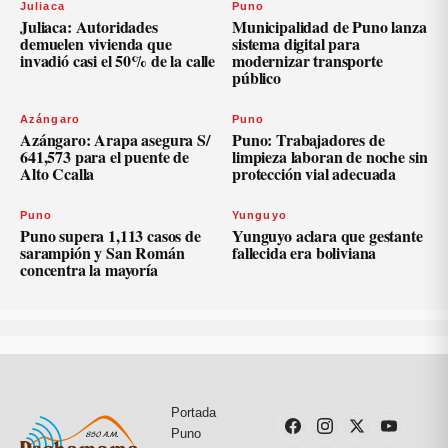
Juliaca
Puno
Juliaca: Autoridades
Municipalidad de Puno lanza
demuelen vivienda que
sistema digital para
invadió casi el 50% de la calle
modernizar transporte
público
Azángaro
Puno
Azángaro: Arapa asegura S/
Puno: Trabajadores de
641,573 para el puente de
limpieza laboran de noche sin
Alto Ccalla
protección vial adecuada
Puno
Yunguyo
Puno supera 1,113 casos de
Yunguyo aclara que gestante
sarampión y San Román
fallecida era boliviana
concentra la mayoría
Portada
Puno