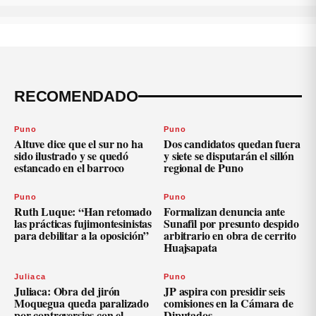
RECOMENDADO
Puno
Puno
Altuve dice que el sur no ha
Dos candidatos quedan fuera
sido ilustrado y se quedó
y siete se disputarán el sillón
estancado en el barroco
regional de Puno
Puno
Puno
Ruth Luque: “Han retomado
Formalizan denuncia ante
las prácticas fujimontesinistas
Sunafil por presunto despido
para debilitar a la oposición”
arbitrario en obra de cerrito
Huajsapata
Juliaca
Puno
Juliaca: Obra del jirón
JP aspira con presidir seis
Moquegua queda paralizado
comisiones en la Cámara de
por controversias con el
Diputados