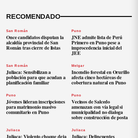
RECOMENDADO
San Román
Puno
Once candidatos disputan la
JNE admite lista de Perú
alcaldía provincial de San
Primero en Puno pese a
Román tras cierre de listas
improcedencia inicial del
JEE
San Román
Melgar
Juliaca: Sensibilizan a
Incendio forestal en Orurillo
población para que acudan a
afecta cinco hectáreas de
planificación familiar
cobertura natural en Puno
Puno
Puno
Jóvenes lideran inscripciones
Vecinos de Salcedo
para matrimonio masivo
amenazan con vía legal si
comunitario en Puno
municipalidad no dialoga
sobre construcción de posta
Juliaca
Juliaca
Juliaca: Violento choque deja
Juliaca: Delincuentes