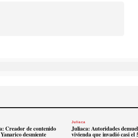
Juliaca
ca: Creador de contenido
Juliaca: Autoridades demue
 Yanarico desmiente
vivienda que invadió casi el