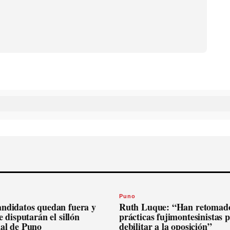
Puno
andidatos quedan fuera y
Ruth Luque: “Han retomado
se disputarán el sillón
prácticas fujimontesinistas 
nal de Puno
debilitar a la oposición”