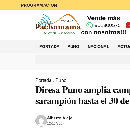
PROGRAMACIÓN
Vende más
951300575
con nosotros!!!
PORTADA
PUNO
NACIONAL
ACTU
Portada
›
Puno
Diresa Puno amplia camp
sarampión hasta el 30 d
Alberto Alejo
12/11/2024