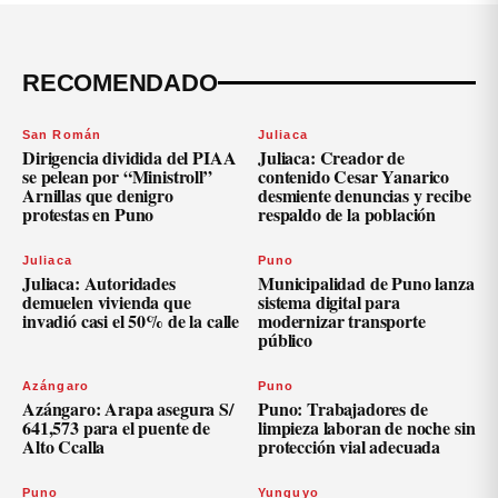
RECOMENDADO
San Román
Juliaca
Dirigencia dividida del PIAA
Juliaca: Creador de
se pelean por “Ministroll”
contenido Cesar Yanarico
Arnillas que denigro
desmiente denuncias y recibe
protestas en Puno
respaldo de la población
Juliaca
Puno
Juliaca: Autoridades
Municipalidad de Puno lanza
demuelen vivienda que
sistema digital para
invadió casi el 50% de la calle
modernizar transporte
público
Azángaro
Puno
Azángaro: Arapa asegura S/
Puno: Trabajadores de
641,573 para el puente de
limpieza laboran de noche sin
Alto Ccalla
protección vial adecuada
Puno
Yunguyo