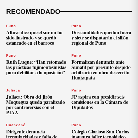
RECOMENDADO
Puno
Puno
Altuve dice que el sur no ha
Dos candidatos quedan fuera
sido ilustrado y se quedó
y siete se disputarán el sillón
estancado en el barroco
regional de Puno
Puno
Puno
Ruth Luque: “Han retomado
Formalizan denuncia ante
las prácticas fujimontesinistas
Sunafil por presunto despido
para debilitar a la oposición”
arbitrario en obra de cerrito
Huajsapata
Juliaca
Puno
Juliaca: Obra del jirón
JP aspira con presidir seis
Moquegua queda paralizado
comisiones en la Cámara de
por controversias con el
Diputados
PIAA
Huancané
Puno
Dirigente denuncia
Colegio Glorioso San Carlos
irregularidades y falta de
inaugura taller tecnológico