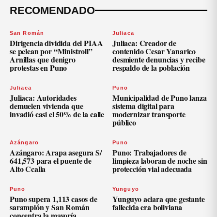
RECOMENDADO
San Román
Juliaca
Dirigencia dividida del PIAA
Juliaca: Creador de
se pelean por “Ministroll”
contenido Cesar Yanarico
Arnillas que denigro
desmiente denuncias y recibe
protestas en Puno
respaldo de la población
Juliaca
Puno
Juliaca: Autoridades
Municipalidad de Puno lanza
demuelen vivienda que
sistema digital para
invadió casi el 50% de la calle
modernizar transporte
público
Azángaro
Puno
Azángaro: Arapa asegura S/
Puno: Trabajadores de
641,573 para el puente de
limpieza laboran de noche sin
Alto Ccalla
protección vial adecuada
Puno
Yunguyo
Puno supera 1,113 casos de
Yunguyo aclara que gestante
sarampión y San Román
fallecida era boliviana
concentra la mayoría