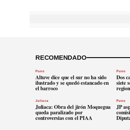
RECOMENDADO
Puno
Puno
Altuve dice que el sur no ha sido
Dos c
ilustrado y se quedó estancado en
siete 
el barroco
regio
Juliaca
Puno
Juliaca: Obra del jirón Moquegua
JP asp
queda paralizado por
comis
controversias con el PIAA
Diput