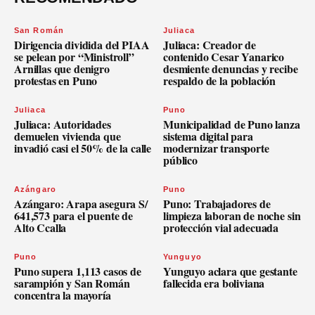
San Román
Juliaca
Dirigencia dividida del PIAA
Juliaca: Creador de
se pelean por “Ministroll”
contenido Cesar Yanarico
Arnillas que denigro
desmiente denuncias y recibe
protestas en Puno
respaldo de la población
Juliaca
Puno
Juliaca: Autoridades
Municipalidad de Puno lanza
demuelen vivienda que
sistema digital para
invadió casi el 50% de la calle
modernizar transporte
público
Azángaro
Puno
Azángaro: Arapa asegura S/
Puno: Trabajadores de
641,573 para el puente de
limpieza laboran de noche sin
Alto Ccalla
protección vial adecuada
Puno
Yunguyo
Puno supera 1,113 casos de
Yunguyo aclara que gestante
sarampión y San Román
fallecida era boliviana
concentra la mayoría