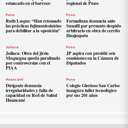
estancado en el barroco
regional de Puno
Puno
Puno
Ruth Luque: “Han retomado
Formalizan denuncia ante
las prácticas fujimontesinistas
Sunafil por presunto despido
para debilitar a la oposición”
arbitrario en obra de cerrito
Huajsapata
Juliaca
Puno
Juliaca: Obra del jirón
JP aspira con presidir seis
Moquegua queda paralizado
comisiones en la Cámara de
por controversias con el
Diputados
PIAA
Huancané
Puno
Dirigente denuncia
Colegio Glorioso San Carlos
irregularidades y falta de
inaugura taller tecnológico
capacidad en Red de Salud
por sus 201 años
Huancané