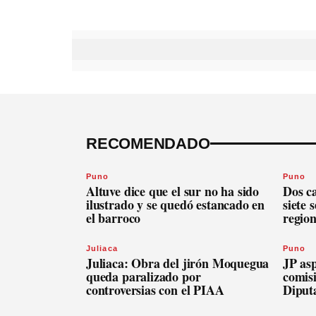
RECOMENDADO
Puno
Puno
Altuve dice que el sur no ha sido
Dos c
ilustrado y se quedó estancado en
siete 
el barroco
regio
Juliaca
Puno
Juliaca: Obra del jirón Moquegua
JP asp
queda paralizado por
comis
controversias con el PIAA
Diput