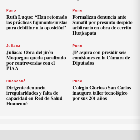
Puno
Puno
Ruth Luque: “Han retomado
Formalizan denuncia ante
las prácticas fujimontesinistas
Sunafil por presunto despido
para debilitar a la oposición”
arbitrario en obra de cerrito
Huajsapata
Juliaca
Puno
Juliaca: Obra del jirón
JP aspira con presidir seis
Moquegua queda paralizado
comisiones en la Cámara de
por controversias con el
Diputados
PIAA
Huancané
Puno
Dirigente denuncia
Colegio Glorioso San Carlos
irregularidades y falta de
inaugura taller tecnológico
capacidad en Red de Salud
por sus 201 años
Huancané