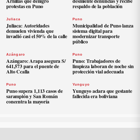
Arnillas que denigro
desmiente denuncias y recibe
protestas en Puno
respaldo de la población
Juliaca
Puno
Juliaca: Autoridades
Municipalidad de Puno lanza
demuelen vivienda que
sistema digital para
invadió casi el 50% de la calle
modernizar transporte
público
Azángaro
Puno
Azángaro: Arapa asegura S/
Puno: Trabajadores de
641,573 para el puente de
limpieza laboran de noche sin
Alto Ccalla
protección vial adecuada
Puno
Yunguyo
Puno supera 1,113 casos de
Yunguyo aclara que gestante
sarampión y San Román
fallecida era boliviana
concentra la mayoría